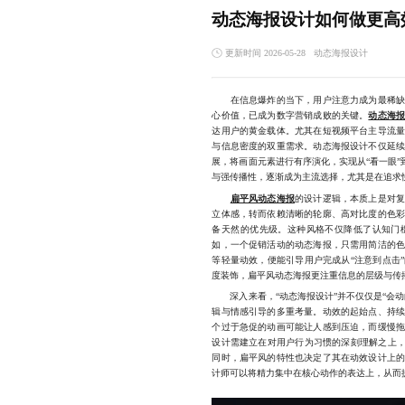
动态海报设计如何做更高
更新时间 2026-05-28
动态海报设计
在信息爆炸的当下，用户注意力成为最稀缺的
心价值，已成为数字营销成败的关键。
动态海
达用户的黄金载体。尤其在短视频平台主导流
与信息密度的双重需求。动态海报设计不仅延
展，将画面元素进行有序演化，实现从“看一眼”
与强传播性，逐渐成为主流选择，尤其是在追求
扁平风动态海报
的设计逻辑，本质上是对
立体感，转而依赖清晰的轮廓、高对比度的色
备天然的优先级。这种风格不仅降低了认知门
如，一个促销活动的动态海报，只需用简洁的
等轻量动效，便能引导用户完成从“注意到点击
度装饰，扁平风动态海报更注重信息的层级与传
深入来看，“动态海报设计”并不仅仅是“会动
辑与情感引导的多重考量。动效的起始点、持
个过于急促的动画可能让人感到压迫，而缓慢
设计需建立在对用户行为习惯的深刻理解之上，
同时，扁平风的特性也决定了其在动效设计上
计师可以将精力集中在核心动作的表达上，从而