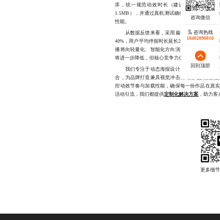
库，统一规范动效时长（建议控制在1.5~3秒之
1.5MB），并通过真机测试确保兼容性。同时，
性能。
咨询热线
从数据反馈来看，采用扁平风动态海报设计的
18402890810
40%，用户平均停留时长延长25%以上。这些
播将向轻量化、智能化方向演进。随着AI生成
将进一步降低，但核心竞争力仍在于对用户心理
回到顶部
我们专注于动态海报设计服务，依托多年行业
合，为品牌打造兼具视觉冲击力与落地实效的
控动效节奏与加载性能，确保每一份作品在真
活动引流，我们都提供
定制化解决方案
，助力客户