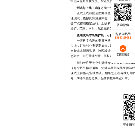
常见问题如加载缓慢、按钮失灵、支付失败等，
测试与上线：确保万无一失的最后防线
正式上线前的全面测试至关重要。除了功能测
性测试，模拟真实流量冲击下的系统表现。建
键节点都能稳定运行。上线初期可采取灰度发
步扩大范围。同时，配置完善的报警机制，一旦
咨询热线
预期成果与未来扩展：可持续发展的基石
18140119082
一套科学合理的电商网站开发方案，最终将带
以上，订单转化率提高25%，用户留存率显著
支持未来新增品类、跨区域运营、多语言支持
回到顶部
态融合，均可无缝衔接，为长远发展奠定坚实基
我们专注于为企业提供专业且高效的电商网站
保每个环节精准落地。凭借丰富的实战经验与
现线上转型与业绩突破。如果您正在寻找可靠的合作
号，期待为您打造属于品牌的数字商业引擎。