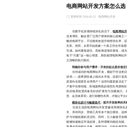
电商网站开发方案怎么选
更新时间 2026-05-25
电商网站开发
在数字化浪潮持续深化的当下，
电商网站
业务增长、触达更广泛用户群体的核心战略之
畅的电商平台，不仅能有效提升销售转化率，
关系。然而，从零开始搭建一个真正符合市场需
完成。如何避免踩坑、高效推进项目落地，成
焦于“方案”这一核心维度，系统梳理电商网站
立清晰的执行路径。
明确目标与用户需求：开发的起点是价值定
任何成功的电商网站开发，都始于对业务目标
诉求——是希望快速上线试水市场，还是打造
是面向全国甚至全球用户？这些问题直接决定
户集中在移动端，前端架构就必须优先考虑响应
则后端系统需具备良好的扩展性与负载能力。
货、会员体系等）进行前瞻性布局，才能让平台
模块化设计与敏捷迭代
：提升开发效率的关
当前主流的电商网站开发普遍采用模块化架
关、库存同步、营销工具等多个独立模块。这
护与功能拓展的灵活性。同时，引入敏捷开发
能够快速验证市场反馈，及时调整功能优先级
再逐步添加积分兑换、拼团活动、个性化推荐