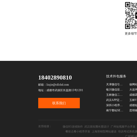
18402890810
技术外包服务
天津微信引流活动开发
做网
邮箱：liujie@cdlchd.com
银川微信应用开发
地址：成都市武侯区长益路13号1201
玉林微信二次开发公司
武汉APP定制公司
联系我们
深圳小程序开发外包
南宁整站SEO优化公司
友情链接：
微信H5游戏制作
武汉朋友圈长图设计
广州短视频平台开发
餐饮点餐小程序开发
上海营销型网站建设
培训考试系统
广州MG