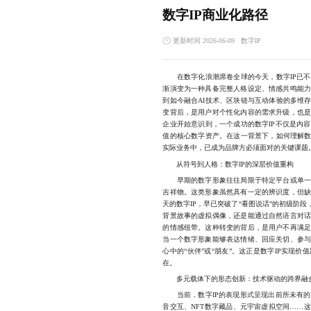
数字IP商业化路径
更新时间 2026-06-09
数字IP
在数字化浪潮席卷全球的今天，数字IP已不
渐演变为一种具备完整人格设定、情感共鸣能
到如今融合AI技术、区块链与互动体验的多维
变背后，是用户对个性化内容的需求升级，也
企业开始意识到，一个成功的数字IP不仅是内
值的核心数字资产。在这一背景下，如何理解数
实际业务中，已成为品牌方必须面对的关键课题
从符号到人格：数字IP的深层价值重构
早期的数字形象往往局限于特定平台或单一应
吉祥物。这类形象虽然具有一定的辨识度，但
天的数字IP，早已突破了“看图说话”的初级阶
背景故事的虚拟偶像，还是能通过自然语言对话
的情感纽带。这种转变的背后，是用户不再满
当一个数字形象能够表达情绪、回应关切、参
心中的“伙伴”或“朋友”。这正是数字IP实现
在。
多元载体下的形态创新：技术驱动的跨界融
当前，数字IP的表现形式呈现出前所未有的
音交互、NFT数字藏品、元宇宙虚拟空间……