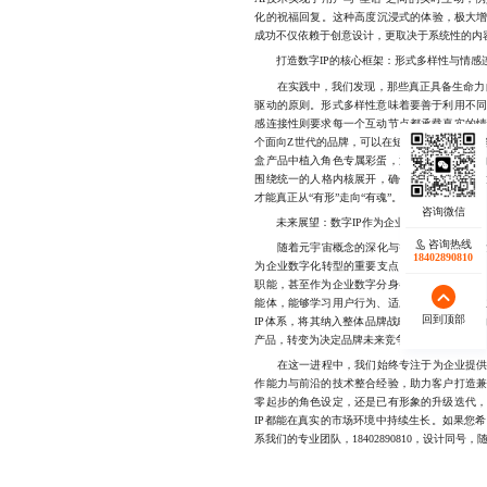
化的祝福回复。这种高度沉浸式的体验，极大增
成功不仅依赖于创意设计，更取决于系统性的内
打造数字IP的核心框架：形式多样性与情感
在实践中，我们发现，那些真正具备生命力的数
驱动的原则。形式多样性意味着要善于利用不
感连接性则要求每一个互动节点都承载真实的
个面向Z世代的品牌，可以在短视频中呈现数字
盒产品中植入角色专属彩蛋，通过多层次触点
围绕统一的人格内核展开，确保品牌形象的一致
才能真正从“有形”走向“有魂”。
未来展望：数字IP作为企业的战略级资产
咨询热线
随着元宇宙概念的深化与智能交互技术的发展
18402890810
为企业数字化转型的重要支点。在未来，数字I
职能，甚至作为企业数字分身参与跨组织协作
能体，能够学习用户行为、适应环境变化、自
回到顶部
IP体系，将其纳入整体品牌战略，便能在激烈
产品，转变为决定品牌未来竞争力的核心资产。
在这一进程中，我们始终专注于为企业提供专
作能力与前沿的技术整合经验，助力客户打造
零起步的角色设定，还是已有形象的升级迭代
IP都能在真实的市场环境中持续生长。如果您
系我们的专业团队，18402890810，设计同号